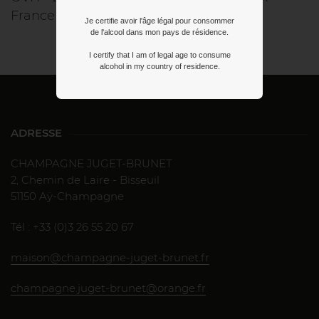
France
Je certifie avoir l'âge légal pour consommer
de l'alcool dans mon pays de résidence.
I certify that I am of legal age to consume
alcohol in my country of residence.
ADRESSE
CHAMPAGNE JUGET-BRUNET
2, Chemin de Laire - Bisseuil
51150 Aÿ-Champagne
Tél : +33 (0)3 26 55 20 67
maison@champagne-juget-brunet.fr
champagne.juget-brunet@orange.fr