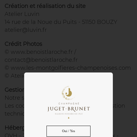
Création et réalisation du site
Atelier Luvin
14 rue de la Noue du Puits - 51150 BOUZY
atelier@luvin.fr
Crédit Photos
© www.benoistlaroche.fr /
contact@benoistlaroche.fr
© www.les-montgolfieres-champenoises.com
© Atelier Luvin
Gestion des cookies
Notre site ne collecte aucune donnée.
Les cookies “OVH” sont utilisés pour gestion
technique et fluidifier la navigation.
Hébergement du site
Oui / Yes
OVH - 2 rue Kellermann - 59100 Roubaix -